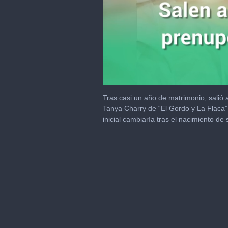
0
of
Tras casi un año de matrimonio, salió 
1
Tanya Charry de “El Gordo y La Flaca”,
minute,
inicial cambiaría tras el nacimiento de
28
seconds
Volume
0%