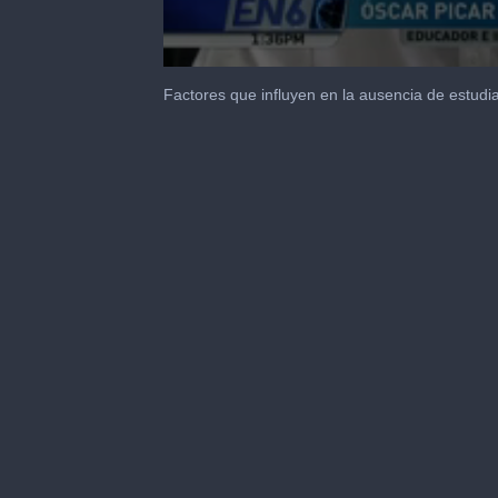
0
seconds
Factores que influyen en la ausencia de estudi
of
22
seconds