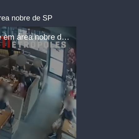
área nobre de SP
Bandidos agridem clientes e fazem arrastão em restaurante em área nobre de SP