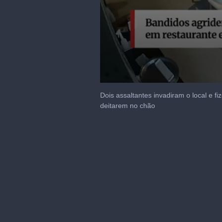
0
seconds
Dois assaltantes invadiram o local e f
of
deitarem no chão
1
minute,
17
seconds
Volume
90%