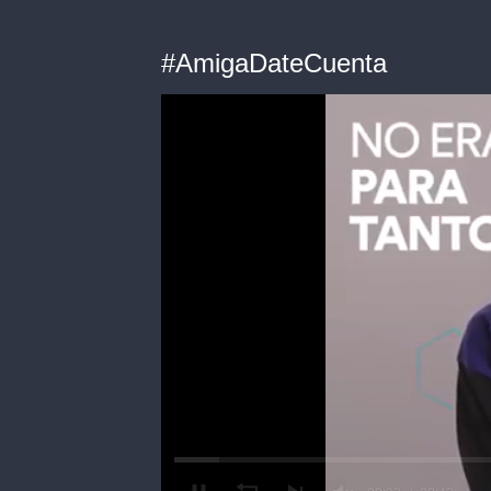
#AmigaDateCuenta