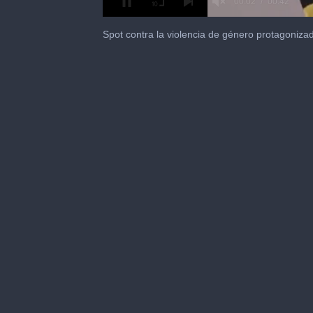
0
of
Spot contra la violencia de género protagoniza
42
seconds