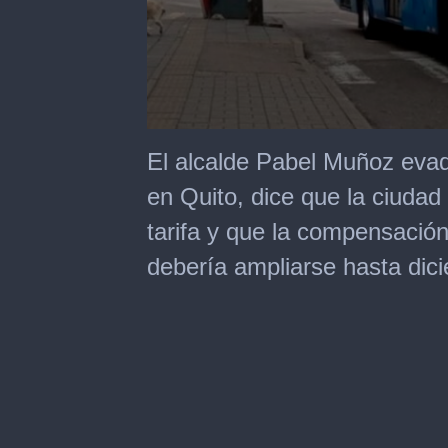
0
seconds
El alcalde Pabel Muñoz evad
of
1
en Quito, dice que la ciudad
hour,
7
tarifa y que la compensació
minutes,
58
debería ampliarse hasta dic
seconds