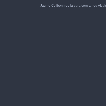
0
seconds
Jaume Collboni rep la vara com a nou Alcal
of
1
minute,
25
seconds