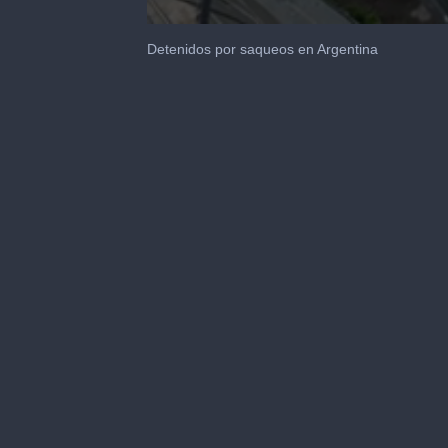
0
seconds
Detenidos por saqueos en Argentina
of
1
minute,
26
seconds