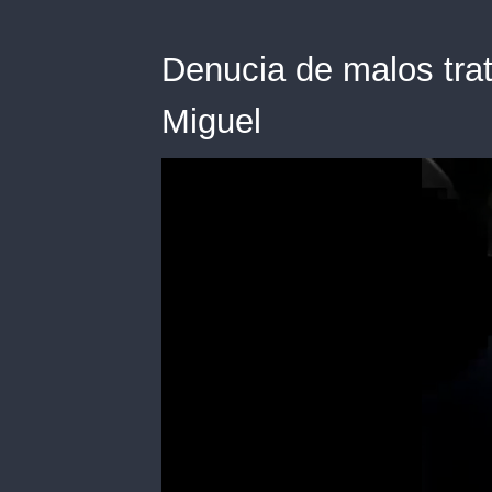
Denucia de malos trat
Miguel