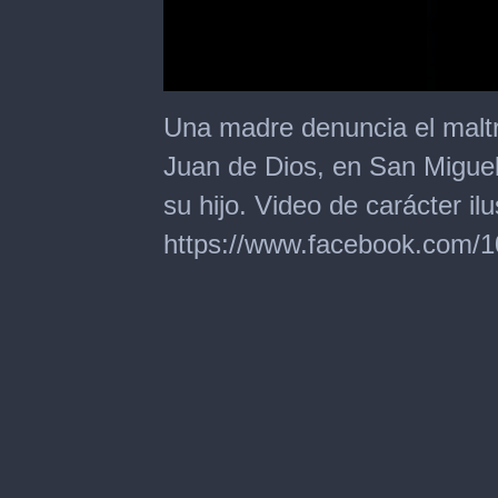
0
seconds
Una madre denuncia el maltra
of
41
Juan de Dios, en San Miguel 
seconds
su hijo. Video de carácter il
https://www.facebook.com/