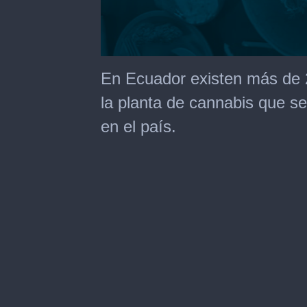
0
seconds
En Ecuador existen más de 
of
2
la planta de cannabis que s
minutes,
46
en el país.
seconds