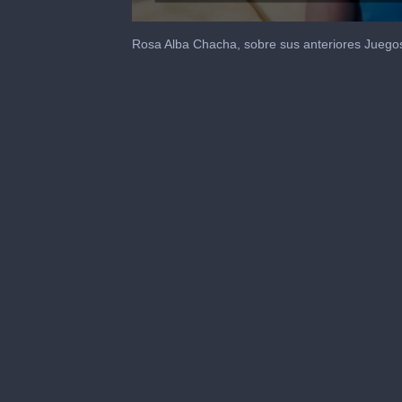
0
seconds
Rosa Alba Chacha, sobre sus anteriores Juego
of
1
minute,
31
seconds