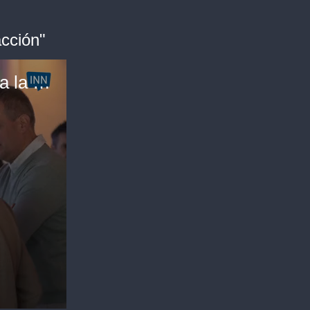
acción"
Encuentro de Urudata “IA: de la conversación a la acción"