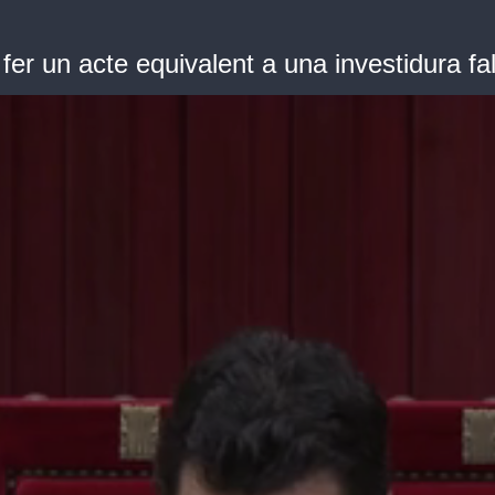
er un acte equivalent a una investidura fal