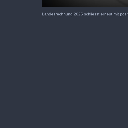
0
seconds
Landesrechnung 2025 schliesst erneut mit posi
of
6
minutes,
59
seconds