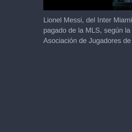
0
seconds
Lionel Messi, del Inter Miami
of
1
pagado de la MLS, según la l
minute,
20
Asociación de Jugadores de
seconds