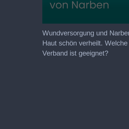
0
seconds
Wundversorgung und Narbenp
of
23
Haut schön verheilt. Welche
minutes,
32
Verband ist geeignet?
seconds