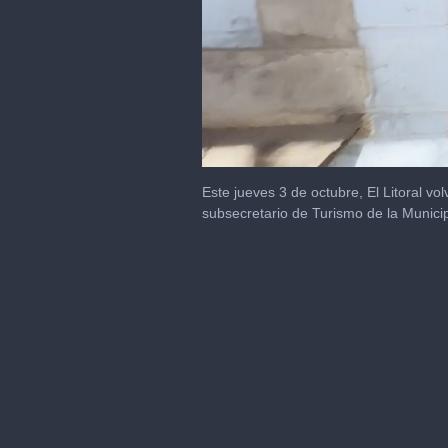
0
seconds
Este jueves 3 de octubre, El Litoral vo
of
subsecretario de Turismo de la Munici
32
seconds
Volume
0%