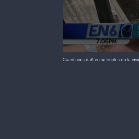
0
seconds
Cuantiosos daños materiales en la viv
of
20
seconds
Volume
90%