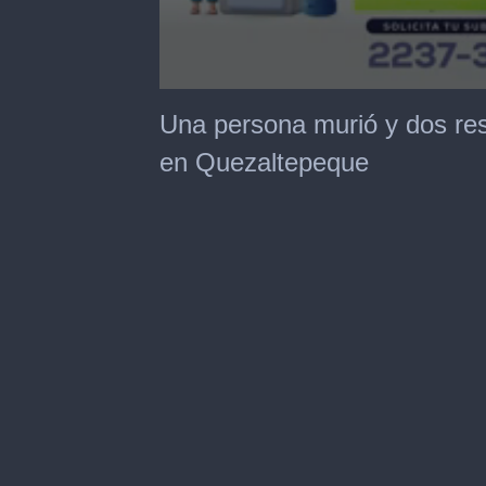
0
seconds
Una persona murió y dos res
of
23
en Quezaltepeque
seconds