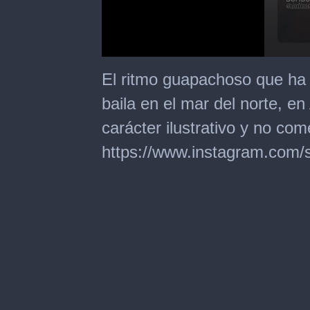
0
seconds
El ritmo guapachoso que ha 
of
15
baila en el mar del norte, 
seconds
carácter ilustrativo y no come
https://www.instagram.com/