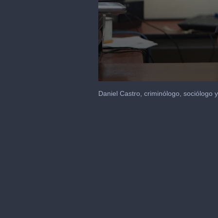
0
seconds
Daniel Castro, criminólogo, sociólogo 
of
1
minute,
16
seconds
Volume
90%