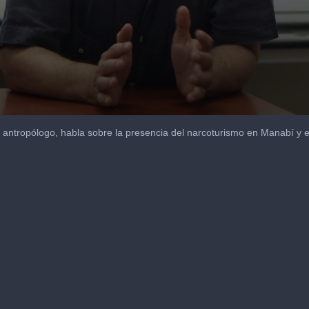
y antropólogo, habla sobre la presencia del narcoturismo en Manabí y 