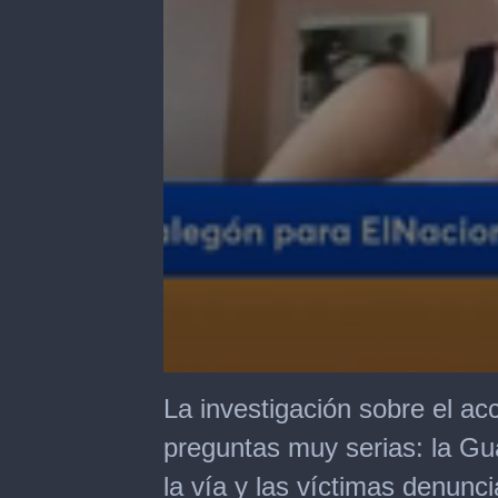
0
seconds
La investigación sobre el a
of
4
preguntas muy serias: la Gua
minutes,
32
la vía y las víctimas denunci
seconds