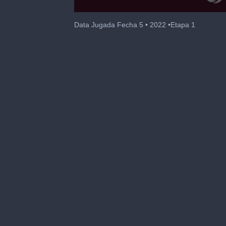
0
seconds
Data Jugada Fecha 5 • 2022 •Etapa 1
of
1
minute,
59
seconds