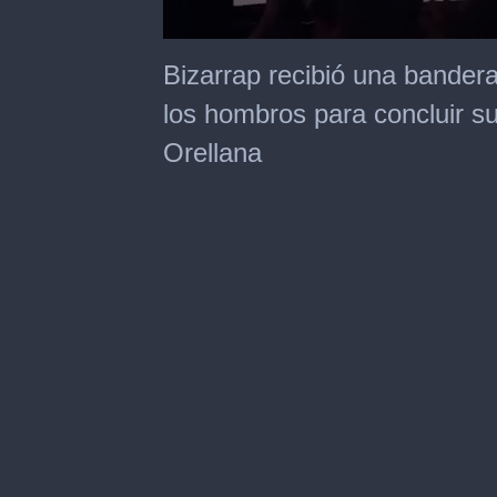
0
seconds
Bizarrap recibió una bandera
of
25
los hombros para concluir s
seconds
Orellana