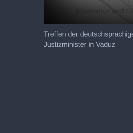
0
seconds
Treffen der deutschsprachig
of
5
Justizminister in Vaduz
minutes,
56
seconds