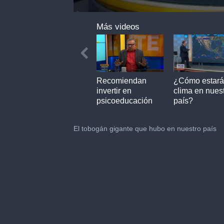
0
seconds
Más videos
of
1
minute,
35
seconds
Recomiendan
¿Cómo estará
invertir en
clima en nues
psicoeducación
país?
en nuestro país
El tobogán gigante que hubo en nuestro país