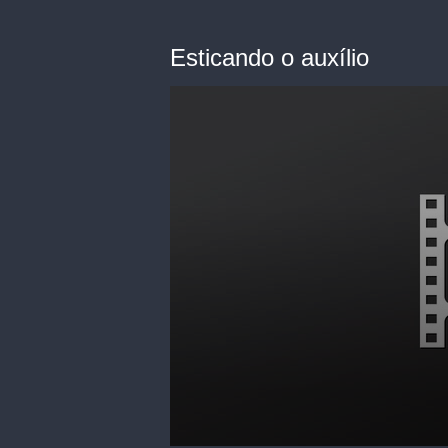
Esticando o auxílio
0
seconds
of
0
seconds