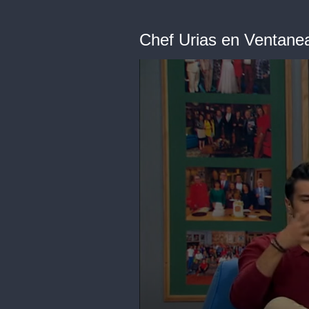
Chef Urias en Ventane