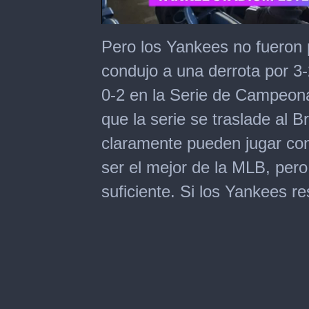
0
seconds
Pero los Yankees no fueron 
of
2
condujo a una derrota por 3
minutes,
7
0-2 en la Serie de Campeona
seconds
que la serie se traslade al 
claramente pueden jugar con
ser el mejor de la MLB, per
suficiente. Si los Yankees r