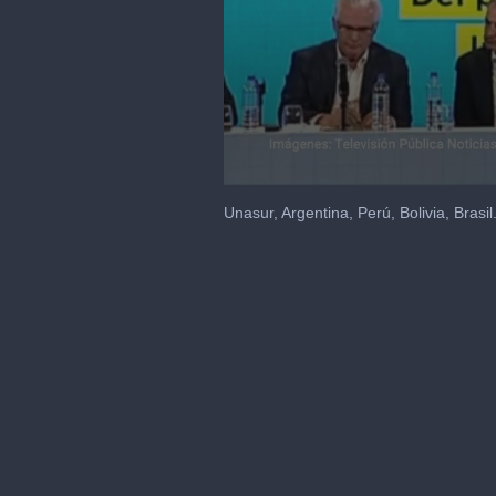
0
seconds
Unasur, Argentina, Perú, Bolivia, Brasil
of
2
minutes,
31
seconds
Volume
90%