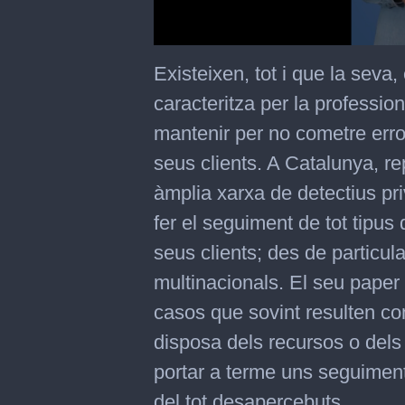
0
seconds
Existeixen, tot i que la seva
of
56
caracteritza per la profession
seconds
mantenir per no cometre erro
seus clients. A Catalunya, repa
àmplia xarxa de detectius pri
fer el seguiment de tot tipus
seus clients; des de particul
multinacionals. El seu paper 
casos que sovint resulten co
disposa dels recursos o del
portar a terme uns seguiment
del tot desapercebuts.