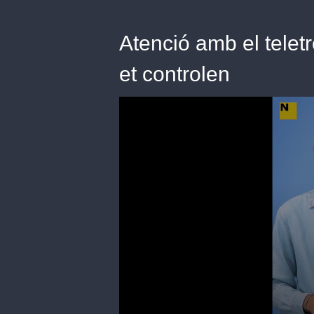
Atenció amb el teletr
et controlen