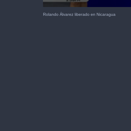
0
seconds
Rolando Álvarez liberado en Nicaragua
of
1
minute,
8
seconds