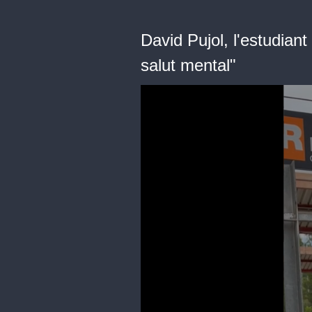
David Pujol, l'estudian
salut mental"