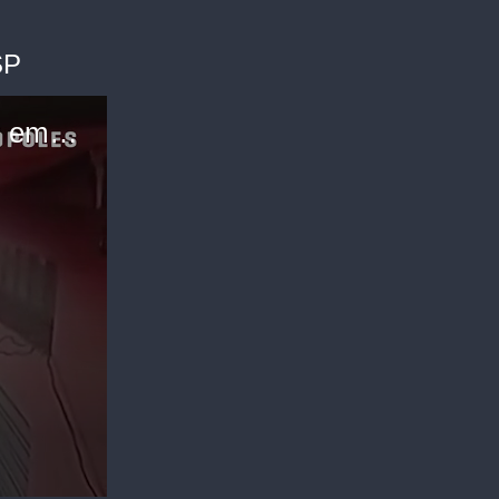
SP
Criminoso desarma policial e atira contra PMs em SP