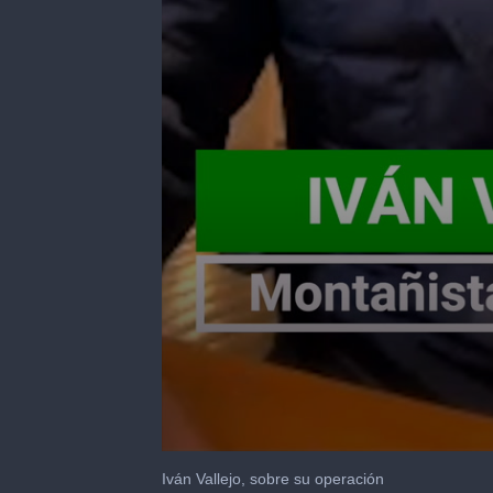
0
seconds
Iván Vallejo, sobre su operación