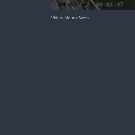
0
seconds
Video: Mauro Szeta
of
42
seconds