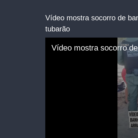
Vídeo mostra socorro de ban
tubarão