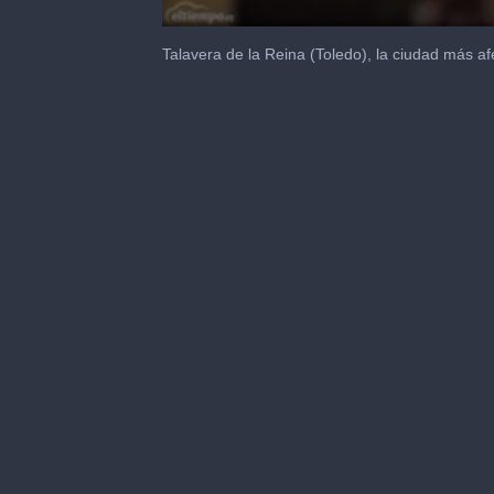
0
seconds
Talavera de la Reina (Toledo), la ciudad más a
of
48
seconds