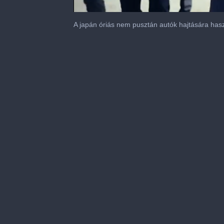
0
seconds
A japán óriás nem pusztán autók hajtására haszn
of
33
minutes,
44
seconds