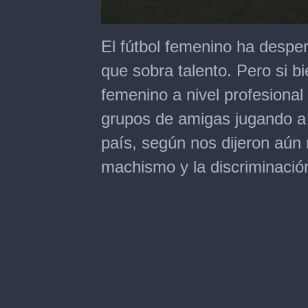
0
seconds
El fútbol femenino ha despe
of
4
que sobra talento. Pero si bi
minutes,
34
femenino a nivel profesiona
seconds
grupos de amigas jugando a 
país, según nos dijeron aún
machismo y la discriminació