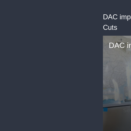
DAC impu
Cuts