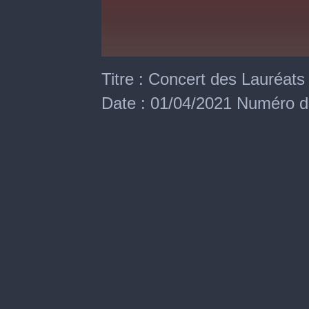
0
seconds
Titre : Concert des Lauréat
of
1
Date : 01/04/2021 Numéro d'
hour,
8
minutes,
44
seconds