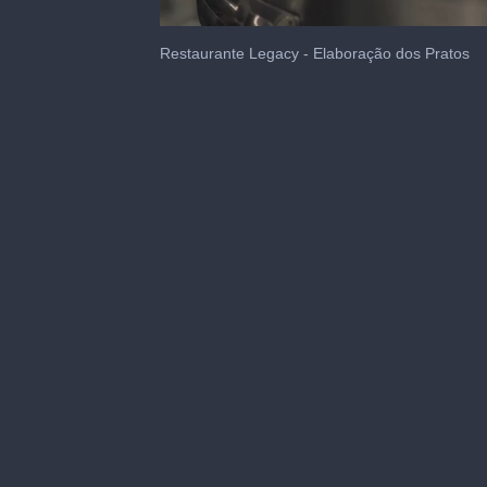
0
of
Restaurante Legacy - Elaboração dos Pratos
38
seconds