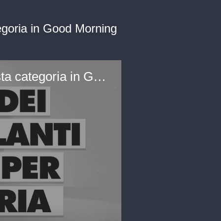
tegoria in Good Morning
La sparizione dei venditori ambulanti e le soluzioni per questa categoria in Good Morning Kiss Kiss (AUDIO)