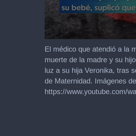
0
seconds
El médico que atendió a la m
of
1
muerte de la madre y su hij
minute,
36
luz a su hija Veronika, tras 
seconds
de Maternidad. Imágenes de c
https://www.youtube.com/