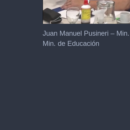
0
of
Juan Manuel Pusineri – Min.
2
minutes,
Min. de Educación
24
seconds