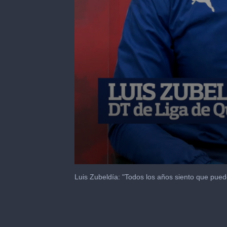
0
seconds
Luis Zubeldía: "Todos los años siento que pu
of
1
minute,
40
seconds