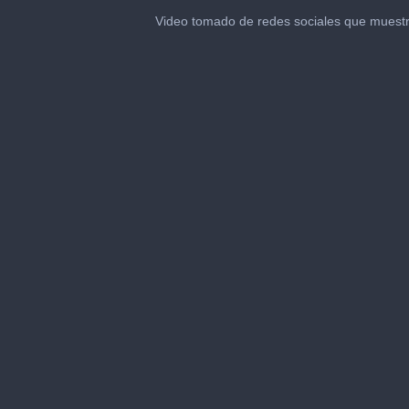
0
seconds
Video tomado de redes sociales que muestr
of
23
seconds