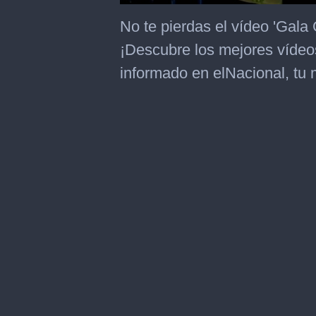
0
seconds
No te pierdas el vídeo 'Gala 
of
46
¡Descubre los mejores vídeo
seconds
informado en elNacional, tu 