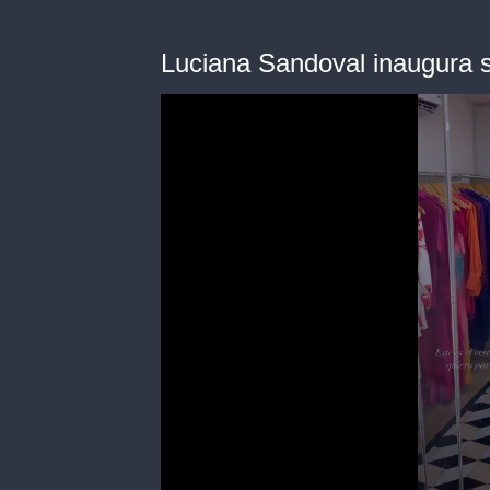
Luciana Sandoval inaugura 