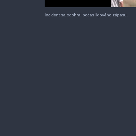
0
seconds
Incident sa odohral počas ligového zápasu.
of
40
seconds